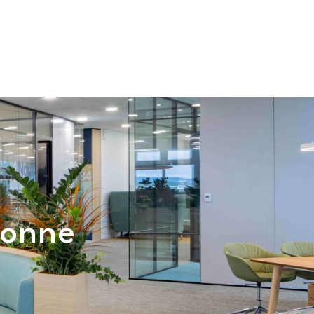
Adresse
ZAC les pignes, 09 270 Mazères
VATION
STAND
RÉALISATIONS
CONTACT
bonne