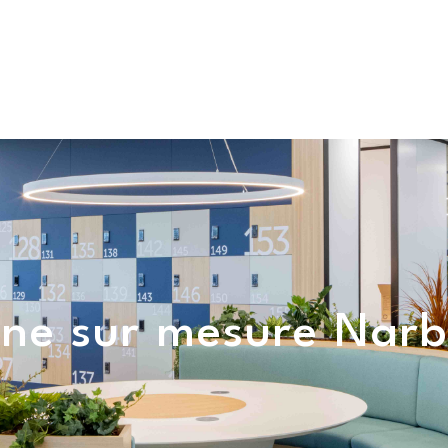
Téléphone
Téléphone
06 37 88 96 07
05 61 69 09 74
ACCUEIL
AGENCEMENT
RÉNO
ine sur mesure Nar